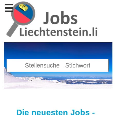
Stellen
finden
Stellen
inserieren
Personalberatungen
Personalberatungen
Tipp's
WERBUNG
publizieren
JOB-
App's
Lehrstellen
finden
Lehrstellen
gratis
inserieren
Die neuesten Jobs -