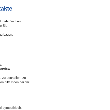
akte
el mehr Suchen,
e Sie,
aufbauen.
e,
terview
, zu beurteilen, zu
n hilft Ihnen bei der
tal sympathisch,