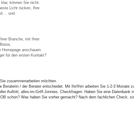
klar, können Sie nicht.
este Licht rücken, Ihre
d ... und.
Ihrer Branche, mit Ihrer
 Büros.
die Homepage anschauen.
ger für den ersten Kontakt?
r Sie zusammenarbeiten möchten.
e Beraterin / der Berater entscheidet. Mit Ihr/Ihm arbeiten Sie 1-2-3 Monat
oller Auftritt, alles-im-Griff-Jonnies. Checkfragen: Haben Sie eine Datenbank 
JOB schon? Was haben Sie vorher gemacht? Nach dem fachlichen Check, sol
 ich zusammenarbeiten. Denn mein Vertrauen + meine Sympathie stimmen.