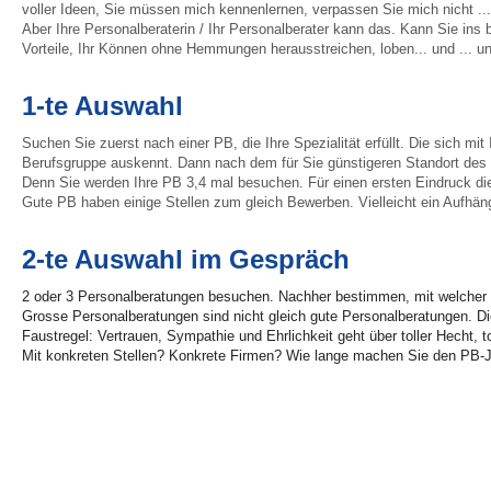
voller Ideen, Sie müssen mich kennenlernen, verpassen Sie mich nicht ... 
Aber Ihre Personalberaterin / Ihr Personalberater kann das. Kann Sie ins b
Vorteile, Ihr Können ohne Hemmungen herausstreichen, loben... und ... un
1-te Auswahl
Suchen Sie zuerst nach einer PB, die Ihre Spezialität erfüllt. Die sich mit 
Berufsgruppe auskennt. Dann nach dem für Sie günstigeren Standort des
Denn Sie werden Ihre PB 3,4 mal besuchen. Für einen ersten Eindruck 
Gute PB haben einige Stellen zum gleich Bewerben. Vielleicht ein Aufhän
2-te Auswahl im Gespräch
2 oder 3 Personalberatungen besuchen. Nachher bestimmen, mit welche
Grosse Personalberatungen sind nicht gleich gute Personalberatungen. Di
Faustregel: Vertrauen, Sympathie und Ehrlichkeit geht über toller Hecht, t
Mit konkreten Stellen? Konkrete Firmen? Wie lange machen Sie den PB-
Mit dieser Personalberaterin, mit diesem Personalberater will und kann
Entscheid = gleich Ihr Comitment
Im Ideal-Fall arbeiten Sie mit einer PB zusammenarbeiten.