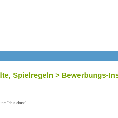
lte, Spielregeln > Bewerbungs-In
stem "drus chunt".