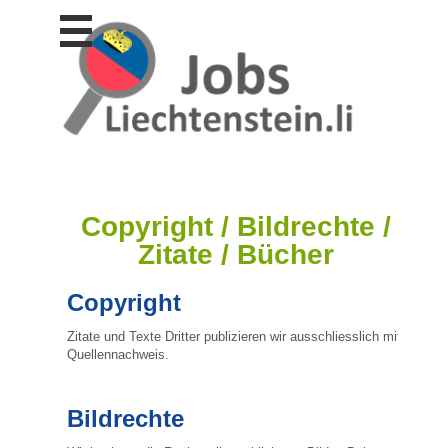
Stellen
finden
Stellen
inserieren
Personalberatungen
Personalberatungen
Tipp's
Copyright / Bildrechte /
WERBUNG
Zitate / Bücher
publizieren
JOB-
Copyright
App's
Lehrstellen
Zitate und Texte Dritter publizieren wir ausschliesslich mit
finden
Quellennachweis.
Lehrstellen
gratis
Bildrechte
inserieren